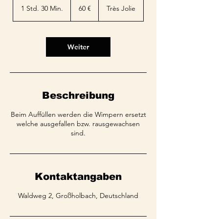
Euro
1 Std. 30 Min.
1
60 €
Très Jolie
S
t
d
3
Weiter
0
M
i
n
.
Beschreibung
Beim Auffüllen werden die Wimpern ersetzt
welche ausgefallen bzw. rausgewachsen
sind.
Kontaktangaben
Waldweg 2, Großholbach, Deutschland