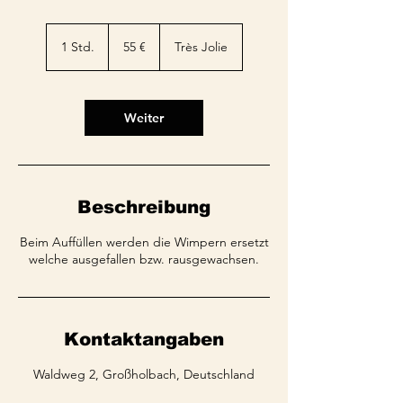
55
Euro
1 Std.
1
55 €
Très Jolie
S
t
d
Weiter
Beschreibung
Beim Auffüllen werden die Wimpern ersetzt
welche ausgefallen bzw. rausgewachsen.
Kontaktangaben
Waldweg 2, Großholbach, Deutschland